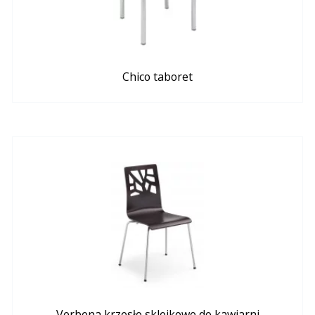
Chico taboret
Verbena krzesło sklejkowe do kawiarni