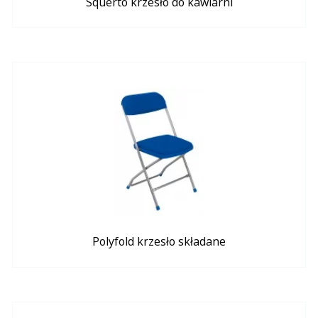
Squerto krzesło do kawiarni
Polyfold krzesło składane