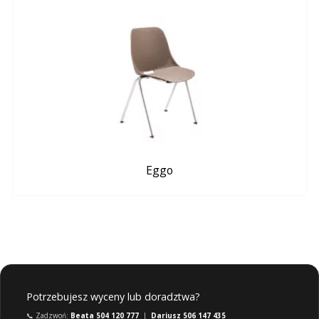
Eggo
Potrzebujesz wyceny lub doradztwa?
📞 Zadzwoń:
Beata 504 120 777
|
Dariusz 506 147 435