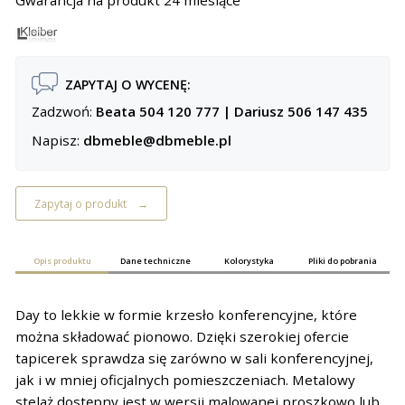
ZAPYTAJ O WYCENĘ:
Zadzwoń:
Beata 504 120 777
|
Dariusz 506 147 435
Napisz:
dbmeble@dbmeble.pl
Zapytaj o produkt
Opis produktu
Dane techniczne
Kolorystyka
Pliki do pobrania
Day to lekkie w formie krzesło konferencyjne, które
można składować pionowo. Dzięki szerokiej ofercie
tapicerek sprawdza się zarówno w sali konferencyjnej,
jak i w mniej oficjalnych pomieszczeniach. Metalowy
stelaż dostępny jest w wersji malowanej proszkowo lub