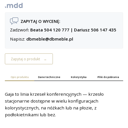
ZAPYTAJ O WYCENĘ:
Zadzwoń:
Beata 504 120 777
|
Dariusz 506 147 435
Napisz:
dbmeble@dbmeble.pl
Zapytaj o produkt
Opis produktu
Dane techniczne
Kolorystyka
Pliki do pobrania
Gaja to linia krzeseł konferencyjnych — krzesło
stacjonarne dostępne w wielu konfiguracjach
kolorystycznych, na nóżkach lub na płozie, z
podłokietnikami lub bez.