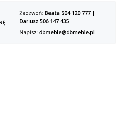
Zadzwoń:
Beata 504 120 777
|
Dariusz 506 147 435
NĘ:
Napisz:
dbmeble@dbmeble.pl