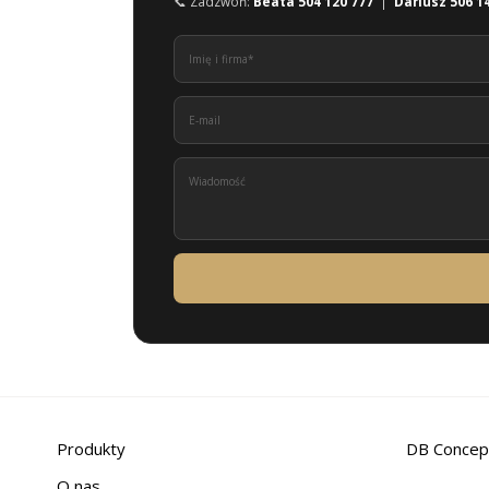
📞 Zadzwoń:
Beata 504 120 777
|
Dariusz 506 1
Produkty
DB Concep
O nas