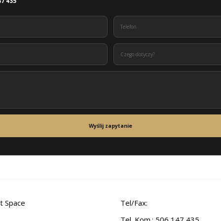
47 435
Wyślij zapytanie
t Space
Tel/Fax:
Tel. Kom.: 506 147 435