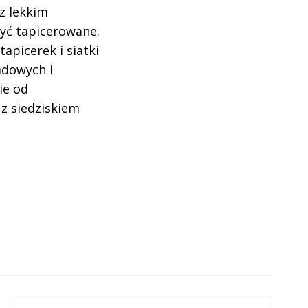
 z lekkim
być tapicerowane.
apicerek i siatki
adowych i
ie od
 z siedziskiem