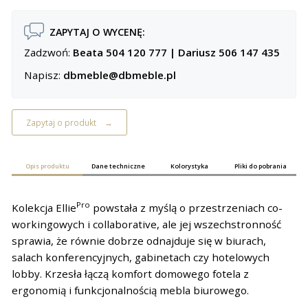
ZAPYTAJ O WYCENĘ:
Zadzwoń:
Beata 504 120 777
|
Dariusz 506 147 435
Napisz:
dbmeble@dbmeble.pl
Zapytaj o produkt
Opis produktu
Dane techniczne
Kolorystyka
Pliki do pobrania
Pro
Kolekcja Ellie
powstała z myślą o przestrzeniach co-
workingowych i collaborative, ale jej wszechstronność
sprawia, że równie dobrze odnajduje się w biurach,
salach konferencyjnych, gabinetach czy hotelowych
lobby. Krzesła łączą komfort domowego fotela z
ergonomią i funkcjonalnością mebla biurowego.