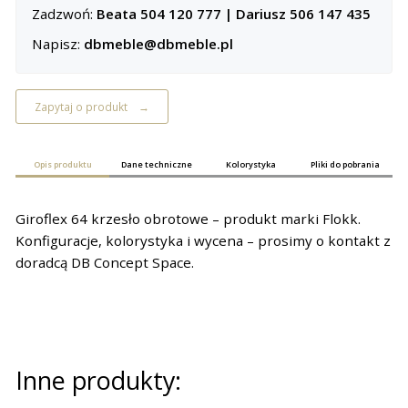
Zadzwoń:
Beata 504 120 777
|
Dariusz 506 147 435
Napisz:
dbmeble@dbmeble.pl
Zapytaj o produkt
Opis produktu
Dane techniczne
Kolorystyka
Pliki do pobrania
Giroflex 64 krzesło obrotowe – produkt marki Flokk.
Konfiguracje, kolorystyka i wycena – prosimy o kontakt z
doradcą DB Concept Space.
Inne produkty: