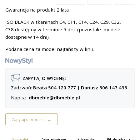
Gwarancja na produkt 2 lata.
ISO BLACK w tkaninach C4, C11, C14, C24, C29, C32,
C38 dostępny w terminie 5 dni (pozostałe modele
dostępne w 14 dni).
Podana cena za model najtańszy w linii.
ZAPYTAJ O WYCENĘ:
Zadzwoń:
Beata 504 120 777
|
Dariusz 506 147 435
Napisz:
dbmeble@dbmeble.pl
Zapytaj o produkt
Opis produktu
Dane techniczne
Kolorystyka
Pliki do pobrania