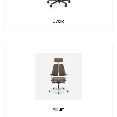
Ovidio
Xilium