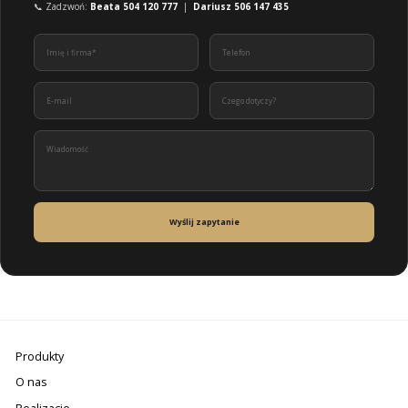
📞 Zadzwoń:
Beata 504 120 777
|
Dariusz 506 147 435
Wyślij zapytanie
Produkty
O nas