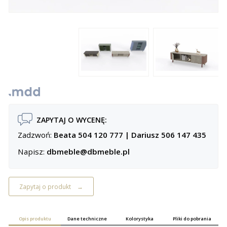
ZAPYTAJ O WYCENĘ:
Zadzwoń:
Beata 504 120 777
|
Dariusz 506 147 435
Napisz:
dbmeble@dbmeble.pl
Zapytaj o produkt
Opis produktu
Dane techniczne
Kolorystyka
Pliki do pobrania