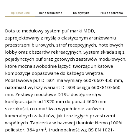
Opis produktu
Dane techniczne
Kolorystyka
Pliki do pobrania
Dots to modułowy system puf marki MDD,
zaprojektowany z myślą o elastycznym aranżowaniu
przestrzeni biurowych, stref recepcyjnych, hotelowych
lobby oraz obszarów rekreacyjnych. System składa się z
pojedynczych puf oraz gotowych zestawów modułowych,
które można swobodnie łączyć, tworząc unikatowe
kompozycje dopasowane do każdego wnętrza.
Podstawowa puf DTS01 ma wymiary 660×660×450 mm,
natomiast wyższy wariant DTS03 osiąga 660×810×660
mm. Zestawy modułowe DTSU dostępne są w
konfiguracjach od 1320 mm do ponad 4600 mm
szerokości, co umożliwia wypełnienie zarówno
kameralnych zakątków, jak i rozległych przestrzeni
wspólnych. Tapicerka w bazowej tkaninie Nemo (100%
poliester, 364 g/m², trudnopalność wg BS EN 1021-