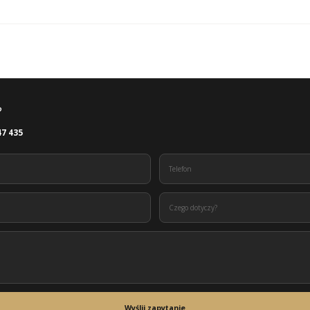
?
47 435
Wyślij zapytanie