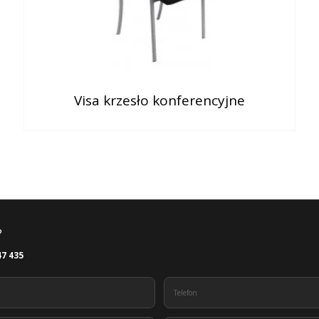
Visa krzesło konferencyjne
?
47 435