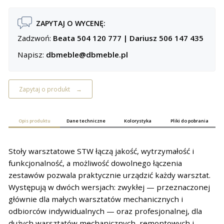
ZAPYTAJ O WYCENĘ:
Zadzwoń:
Beata 504 120 777
|
Dariusz 506 147 435
Napisz:
dbmeble@dbmeble.pl
Zapytaj o produkt
Opis produktu
Dane techniczne
Kolorystyka
Pliki do pobrania
Stoły warsztatowe STW łączą jakość, wytrzymałość i
funkcjonalność, a możliwość dowolnego łączenia
zestawów pozwala praktycznie urządzić każdy warsztat.
Występują w dwóch wersjach: zwykłej — przeznaczonej
głównie dla małych warsztatów mechanicznych i
odbiorców indywidualnych — oraz profesjonalnej, dla
dużych warsztatów mechanicznych, remontowych i