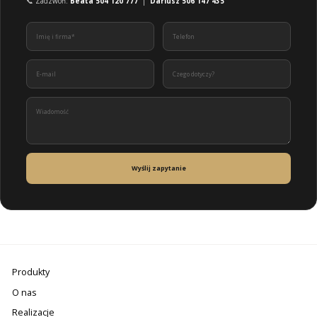
📞 Zadzwoń:
Beata 504 120 777
|
Dariusz 506 147 435
Wyślij zapytanie
Produkty
O nas
Realizacje