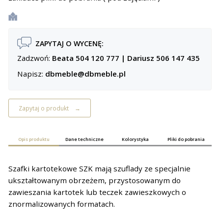
ZAPYTAJ O WYCENĘ:
Zadzwoń:
Beata 504 120 777
|
Dariusz 506 147 435
Napisz:
dbmeble@dbmeble.pl
Zapytaj o produkt
Opis produktu
Dane techniczne
Kolorystyka
Pliki do pobrania
Szafki kartotekowe SZK mają szuflady ze specjalnie
ukształtowanym obrzeżem, przystosowanym do
zawieszania kartotek lub teczek zawieszkowych o
znormalizowanych formatach.