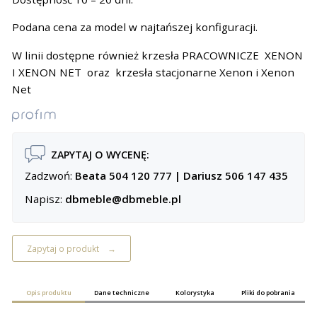
Podana cena za model w najtańszej konfiguracji.
W linii dostępne również krzesła PRACOWNICZE
XENON
I
XENON NET
oraz krzesła stacjonarne
Xenon
i
Xenon
Net
ZAPYTAJ O WYCENĘ:
Zadzwoń:
Beata 504 120 777
|
Dariusz 506 147 435
Napisz:
dbmeble@dbmeble.pl
Zapytaj o produkt
Opis produktu
Dane techniczne
Kolorystyka
Pliki do pobrania