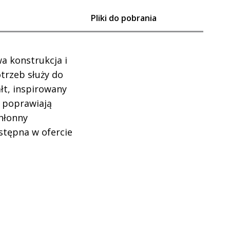
Pliki do pobrania
a konstrukcja i
trzeb służy do
łt, inspirowany
t poprawiają
chłonny
stępna w ofercie