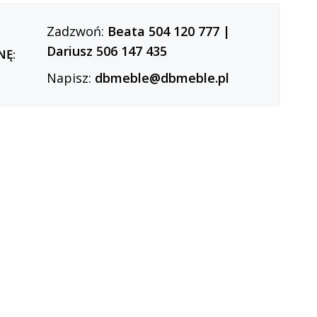
Zadzwoń:
Beata 504 120 777
|
Dariusz 506 147 435
NĘ:
Napisz:
dbmeble@dbmeble.pl