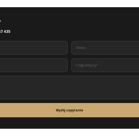
?
47 435
Wyślij zapytanie