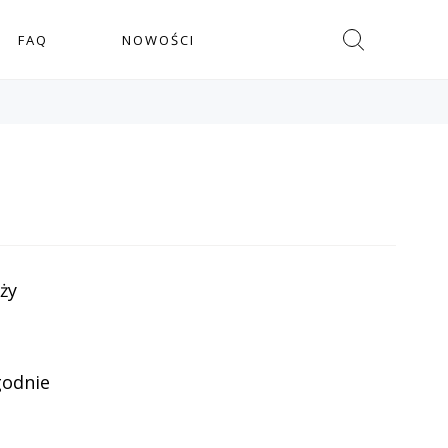
Szukaj
FAQ
NOWOŚCI
ży
godnie