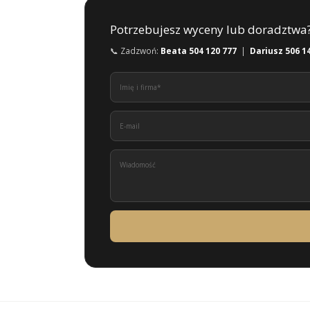
Potrzebujesz wyceny lub doradztwa
📞 Zadzwoń:
Beata 504 120 777
|
Dariusz 506 1