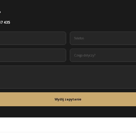
?
47 435
Wyślij zapytanie