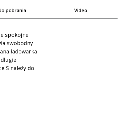
 do pobrania
Video
ze spokojne
iwia swobodny
wana ładowarka
 długie
e S należy do