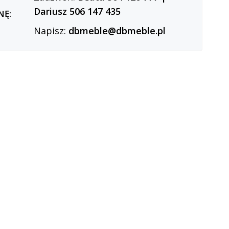
Dariusz 506 147 435
NĘ:
Napisz:
dbmeble@dbmeble.pl