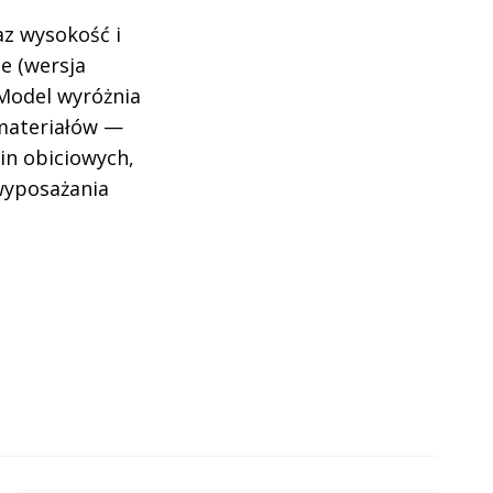
az wysokość i
e (wersja
 Model wyróżnia
 materiałów —
in obiciowych,
 wyposażania