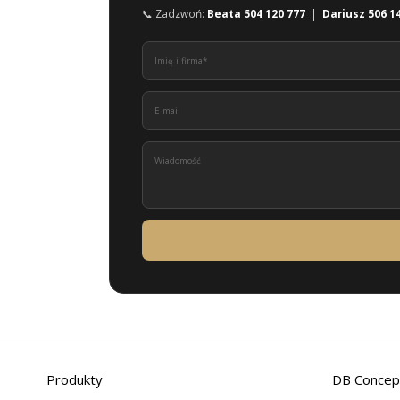
📞 Zadzwoń:
Beata 504 120 777
|
Dariusz 506 1
Produkty
DB Concep