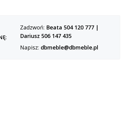
Zadzwoń:
Beata 504 120 777
|
Dariusz 506 147 435
NĘ:
Napisz:
dbmeble@dbmeble.pl