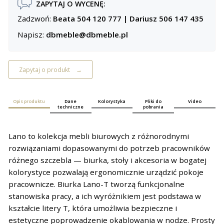
ZAPYTAJ O WYCENĘ:
Zadzwoń:
Beata 504 120 777
|
Dariusz 506 147 435
Napisz:
dbmeble@dbmeble.pl
Zapytaj o produkt
Opis produktu
Dane
Kolorystyka
Pliki do
Video
techniczne
pobrania
Lano to kolekcja mebli biurowych z różnorodnymi
rozwiązaniami dopasowanymi do potrzeb pracowników
różnego szczebla — biurka, stoły i akcesoria w bogatej
kolorystyce pozwalają ergonomicznie urządzić pokoje
pracownicze. Biurka Lano-T tworzą funkcjonalne
stanowiska pracy, a ich wyróżnikiem jest podstawa w
kształcie litery T, która umożliwia bezpieczne i
estetyczne poprowadzenie okablowania w nodze. Prosty