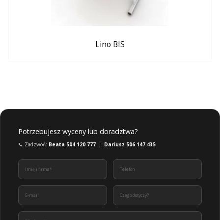
Lino BIS
Potrzebujesz wyceny lub doradztwa?
📞 Zadzwoń:
Beata 504 120 777
|
Dariusz 506 147 435