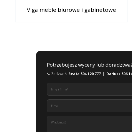
Viga meble biurowe i gabinetowe
Potrzebujesz wyceny lub doradztwa
📞 Zadzwoń:
Beata 504 120 777
|
Dariusz 506 1