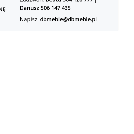
Dariusz 506 147 435
NĘ:
Napisz:
dbmeble@dbmeble.pl