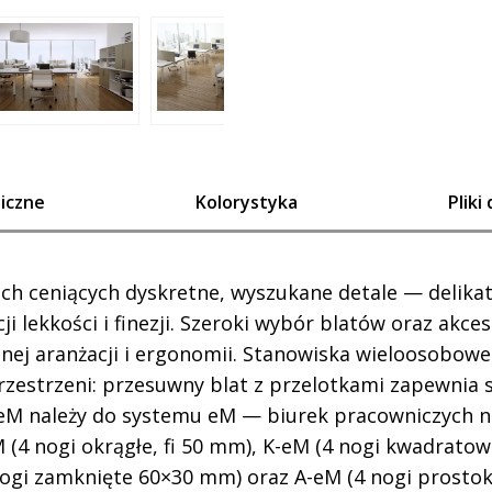
iczne
Kolorystyka
Pliki
ch ceniących dyskretne, wyszukane detale — delikat
 lekkości i finezji. Szeroki wybór blatów oraz akceso
alnej aranżacji i ergonomii. Stanowiska wieloosobow
przestrzeni: przesuwny blat z przelotkami zapewnia 
eM należy do systemu eM — biurek pracowniczych 
 (4 nogi okrągłe, fi 50 mm), K-eM (4 nogi kwadrato
nogi zamknięte 60×30 mm) oraz A-eM (4 nogi prosto