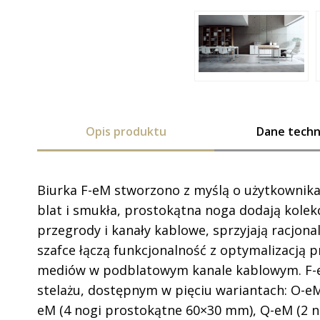
Opis produktu
Dane techn
Biurka F-eM stworzono z myślą o użytkownika
blat i smukła, prostokątna noga dodają kolekcji
przegrody i kanały kablowe, sprzyjają racjon
szafce łączą funkcjonalność z optymalizacją 
mediów w podblatowym kanale kablowym. F-
stelażu, dostępnym w pięciu wariantach: O-eM
eM (4 nogi prostokątne 60×30 mm), Q-eM (2 