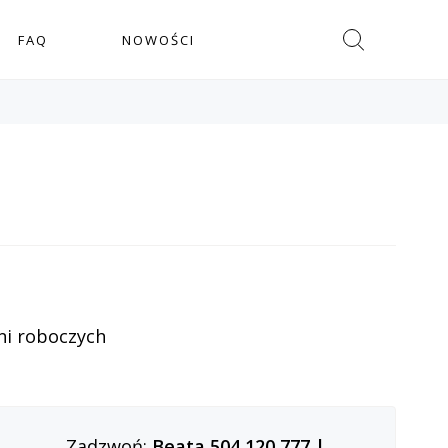
Szukaj
FAQ
NOWOŚCI
ni roboczych
Zadzwoń:
Beata 504 120 777
|