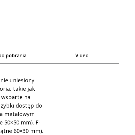
 do pobrania
Video
nie uniesiony
ria, takie jak
e wsparte na
szybki dostęp do
na metalowym
we 50×50 mm), F-
kątne 60×30 mm).